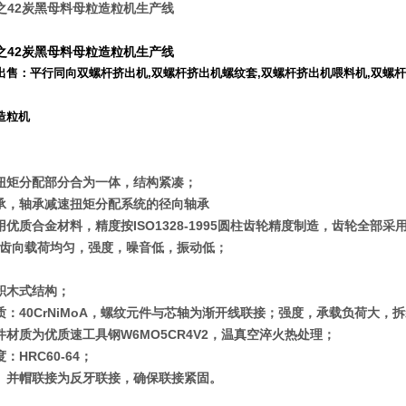
分之42炭黑母料母粒造粒机生产线
分之42炭黑母料母粒造粒机生产线
出售：平行同向双螺杆挤出机,双螺杆挤出机螺纹套,双螺杆挤出机喂料机,双螺杆
造粒机
扭矩分配部分合为一体，结构紧凑；
承，轴承减速扭矩分配系统的径向轴承
用优质合金材料，精度按
ISO1328-1995
圆柱齿轮精度制造，齿轮全部采
齿向载荷均匀，强度，噪音低，振动低；
积木式结构；
质：
40CrNiMoA
，螺纹元件与芯轴为渐开线联接；强度，承载负荷大，拆
件材质为优质速工具钢
W6MO5CR4V2
，温真空淬火热处理；
度：
HRC60-64
；
、并帽联接为反牙联接，确保联接紧固。