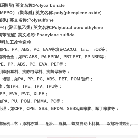
碳酸脂
)
英文名称
:Polycarbonate
MPPO
）
(
聚苯醚
)
英文名称
:poly(phenylene oxide)
聚砜
)
英文名称
:Polysulfone
F4) (
聚四氟乙烯
)
英文名称
:Polytetrafluoro ethylene
聚苯硫醚
)
英文名称
:Phenylene sulfide
塑料加工改性造粒
E、PP、ABS、PC、EVA等填充CaCO3、Talc、TiO2等；
合金，如PC ABS、PA EPDM、PBT PET、PP NBR等；
E、PP、ABS、PC、EVA、PET等；
可降解塑料、抗静电母料、抗菌母粒等；
增强，如PA、PP、PC、ABS、PBT、POM 玻纤；
，如TPR、TPE、TPV、TPU等；
PP、EVA、PVC、XLPE；
PA、PU、POM、PMMA、PC等；
理，如CPP、CPE、SBS、EPDM、SEBS,氟橡胶、顺丁橡胶等；
造粒机工艺；原料称重
------
配比
----
混机
----
螺旋自动上料机
------
双螺杆造粒机
-----