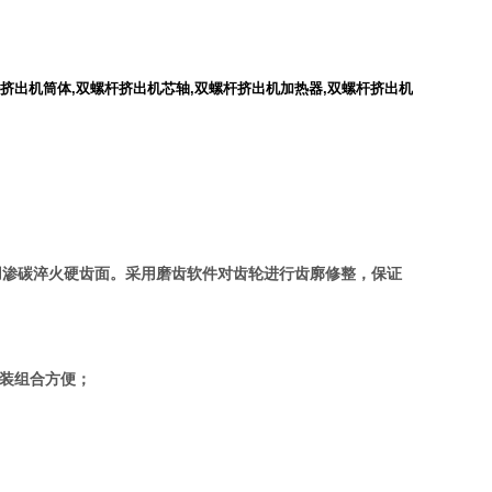
挤出机筒体,双螺杆挤出机芯轴,双螺杆挤出机加热器,双螺杆挤出机
用渗碳淬火硬齿面。采用磨齿软件对齿轮进行齿廓修整，保证
装组合方便；