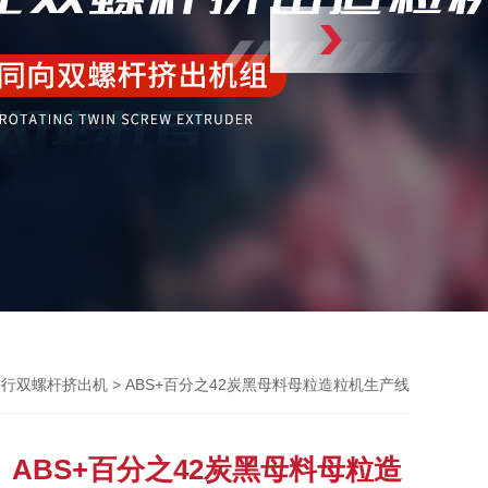
> ABS+百分之42炭黑母料母粒造粒机生产线
平行双螺杆挤出机
ABS+百分之42炭黑母料母粒造