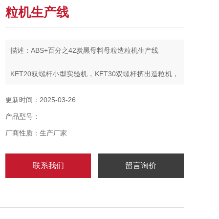
粒机生产线
描述：ABS+百分之42炭黑母料母粒造粒机生产线
KET20双螺杆小型实验机，KET30双螺杆挤出造粒机，
KET36双螺杆挤出造粒机，KET35双螺杆挤出造粒机，
KET50双螺杆挤出造粒机，KET52双螺杆挤出造粒机，
更新时间：2025-03-26
KET65双螺杆挤出造粒机，KET75双螺杆挤出造粒机，
产品型号：
KET85双螺杆挤出造粒机，KET95双螺杆挤出造粒机
KET135双螺杆挤出机造粒机
厂商性质：生产厂家
联系我们
留言询价