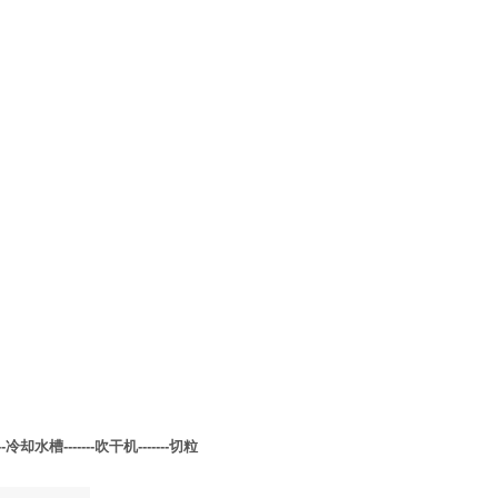
--
冷却水槽
-------
吹干机
-------
切粒