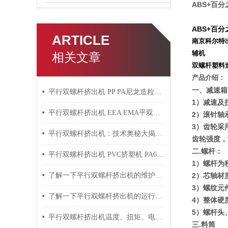
ABS+百
ABS+百
ARTICLE
南京科尔特
辅机
相关文章
双螺杆塑料
产品介绍：
一、减速箱
平行双螺杆挤出机 PP PA尼龙造粒机技术参数
1
）减速及
平行双螺杆挤出机 EEA EMA平双挤出机 双螺杆挤出机技术参数
2
）滚针轴
3
）齿轮采
平行双螺杆挤出机：技术奥秘大揭秘！
齿轮强度，
二
.
螺杆：
平行双螺杆挤出机 PVC挤塑机 PA6+玻纤挤出造粒机技术参数
1
）螺杆为
了解一下平行双螺杆挤出机的维护保养方法吧
2
）芯轴材
3
）螺纹元
了解一下平行双螺杆挤出机的运行过程吧
4
）整体硬
5
）螺杆头
平行双螺杆挤出机温度、扭矩、电流控制要点
三
.
料筒