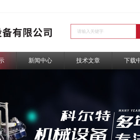
示
新闻中心
技术文章
下载