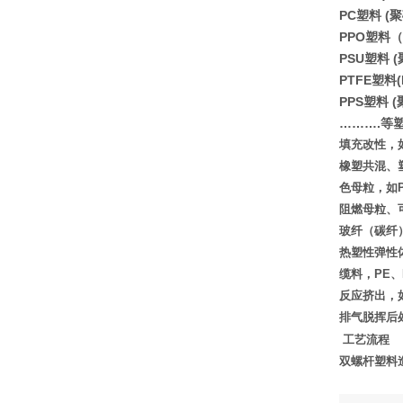
PC
塑料
(
聚
PPO
塑料（
PSU
塑料
(
PTFE
塑料
(
PPS
塑料
(
………
.
等
填充改性，如P
橡塑共混、塑料
色母粒，如P
阻燃母粒、
玻纤（碳纤）
热塑性弹性体
缆料，PE、
反应挤出，如
排气脱挥后处
工艺流程
双螺杆塑料