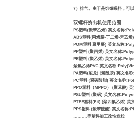
7
）排气。由于是饥饿喂料，可
双螺杆挤出机使用范围
PS
塑料
(
聚苯乙烯
)
英文名称
:Pol
ABS
塑料
(
丙烯腈
-
丁二烯
-
苯乙烯
)
POM
塑料 聚甲醛
)
英文名称
:Pol
PP
塑料
(
聚丙烯
)
英文名称
:Poly
PE
塑料
(
聚乙烯
)
英文名称
:Poly
聚氯乙烯
PVC
英文名称
:Poly(Vi
PA
塑料
(
尼龙
) (
聚酰胺
)
英文名称
PC
塑料
(
聚碳酸脂
)
英文名称
:Po
PPO
塑料（
MPPO
）
(
聚苯醚
)
英
PSU
塑料
(
聚砜
)
英文名称
:Polys
PTFE
塑料
(F4) (
聚四氟乙烯
)
英
PPS
塑料
(
聚苯硫醚
)
英文名称
:P
………
.
等塑料加工改性造粒