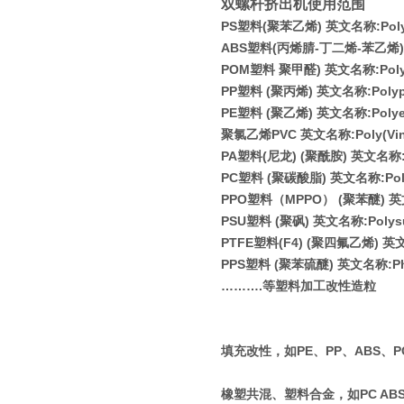
双螺杆挤出机使用范围
PS
塑料
(
聚苯乙烯
)
英文名称
:Pol
ABS
塑料
(
丙烯腈
-
丁二烯
-
苯乙烯
)
POM
塑料 聚甲醛
)
英文名称
:Pol
PP
塑料
(
聚丙烯
)
英文名称
:Poly
PE
塑料
(
聚乙烯
)
英文名称
:Poly
聚氯乙烯
PVC
英文名称
:Poly(Vi
PA
塑料
(
尼龙
) (
聚酰胺
)
英文名称
PC
塑料
(
聚碳酸脂
)
英文名称
:Po
PPO
塑料（
MPPO
）
(
聚苯醚
)
英
PSU
塑料
(
聚砜
)
英文名称
:Polys
PTFE
塑料
(F4) (
聚四氟乙烯
)
英
PPS
塑料
(
聚苯硫醚
)
英文名称
:P
………
.
等塑料加工改性造粒
填充改性，如PE、PP、ABS、PC
橡塑共混、塑料合金，如PC ABS、P