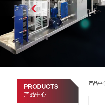
产品中
PRODUCTS
产品中心