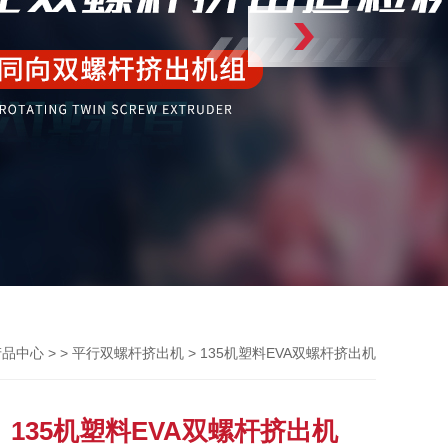
> >
> 135机塑料EVA双螺杆挤出机
产品中心
平行双螺杆挤出机
135机塑料EVA双螺杆挤出机