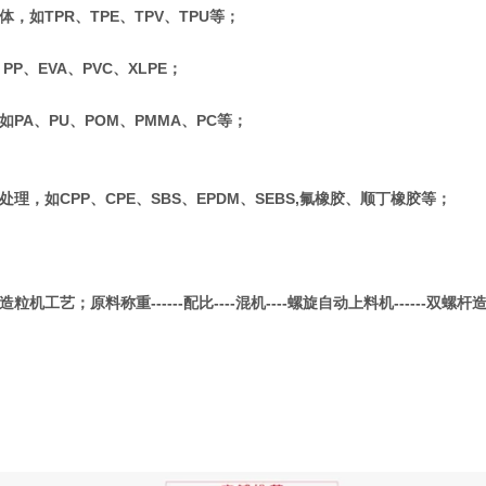
，如TPR、TPE、TPV、TPU等；
PP、EVA、PVC、XLPE；
如PA、PU、POM、PMMA、PC等；
处理，如CPP、CPE、SBS、EPDM、SEBS,氟橡胶、顺丁橡胶等；
造粒机工艺；原料称重
------
配比
----
混机
----
螺旋自动上料机
------
双螺杆