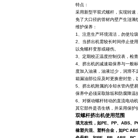
特点：
采用新型平双式螺杆，实现转速
免了大口径的管材内壁产生涟漪
维护保养：
1
、注意生产环境清洁，勿使垃
2
、当挤出机需较长时间停止使
以免螺杆变形或碰伤。
3
、定期校正温度控制仪表，检
4
、挤出机的减速箱保养与一般
度加入油液，油液过少，润滑不
箱漏油部位应及时更换密封垫，
5
、挤出机附属的冷却水管内壁
保养中必须采取除垢和防腐降温
6
、对驱动螺杆转动的直流电动
其它部件是否生锈，并采用保护
双螺杆挤出机使用范围
填充改性，如PE、PP、ABS、PC
橡塑共混、塑料合金，如PC ABS、P
色母粒，如PE、PP、ABS、PC