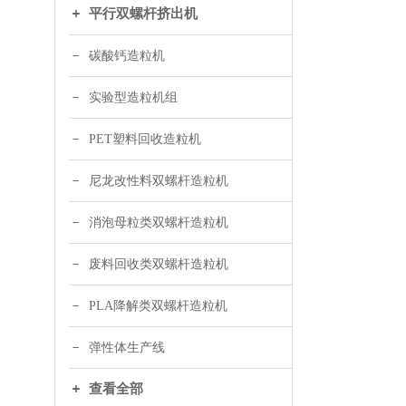
平行双螺杆挤出机
碳酸钙造粒机
实验型造粒机组
PET塑料回收造粒机
尼龙改性料双螺杆造粒机
消泡母粒类双螺杆造粒机
废料回收类双螺杆造粒机
PLA降解类双螺杆造粒机
弹性体生产线
查看全部