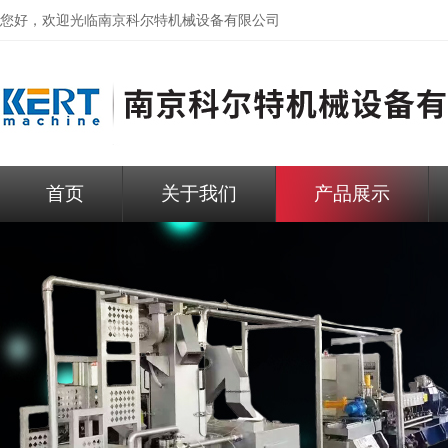
您好，欢迎光临
南京科尔特机械设备有限公司
首页
关于我们
产品展示