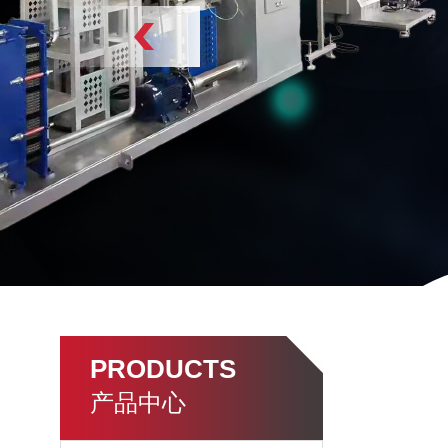
PRODUCTS
产品中心