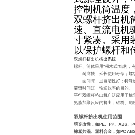
控制机筒温度
双螺杆挤出机
速、直流电机
寸紧凑。采用
以保护螺杆和
双螺杆挤出机
挤出系统
螺杆、筒体采用“积木式”结构
耐腐蚀，延长使用寿命；螺纹元
面间隙，且自洁性好；特殊设计
滞留时间短，输送效率的目的。
平行双螺杆挤出机广泛应用于橡
氨脂加聚反应的挤出；碳粉、磁
双螺杆挤出机使用范围
填充改性，如PE、PP、ABS、PC
橡塑共混、塑料合金，如PC ABS、P