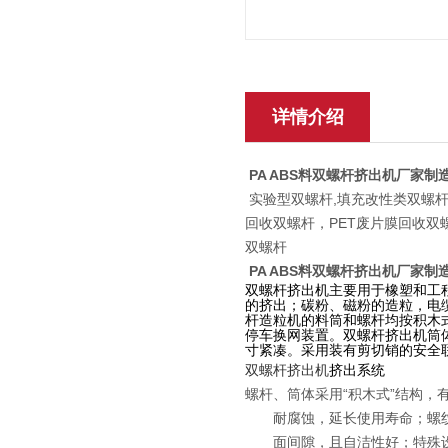
详情介绍
PA ABS料双螺杆挤出机厂家制
实验型双螺杆,填充改性类双螺杆
回收双螺杆，PET废片膜回收双
双螺杆
PA ABS料双螺杆挤出机厂家制
双螺杆挤出机主要用于橡塑和工
的挤出；碳粉、磁粉的造粒，电
杆造粒机的料筒和螺杆均按积木
停车换网装置。双螺杆挤出机筒
寸紧凑。采用装有剪切销的安全
双螺杆挤出机
挤出系统
螺杆、筒体采用“积木式”结构
耐腐蚀，延长使用寿命；螺纹元
面间隙，且自洁性好；特殊设计