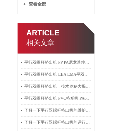
查看全部
ARTICLE
相关文章
平行双螺杆挤出机 PP PA尼龙造粒机技术参数
平行双螺杆挤出机 EEA EMA平双挤出机 双螺杆挤出机技术参数
平行双螺杆挤出机：技术奥秘大揭秘！
平行双螺杆挤出机 PVC挤塑机 PA6+玻纤挤出造粒机技术参数
了解一下平行双螺杆挤出机的维护保养方法吧
了解一下平行双螺杆挤出机的运行过程吧