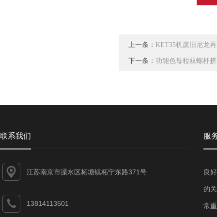
上一条：
KET35机废旧尼龙
下一条：
功能色母粒双螺杆挤出
联系我们
服
江苏南京市溧水区柘塘镇柘宁东路371号
良好
的关
13814113501
常重