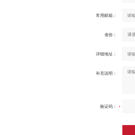
常用邮箱：
省份：
详细地址：
补充说明：
验证码：