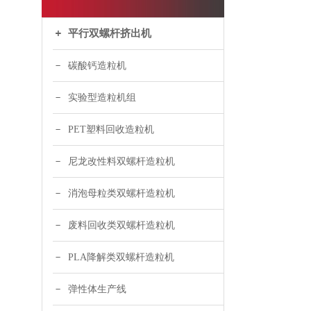
平行双螺杆挤出机
碳酸钙造粒机
实验型造粒机组
PET塑料回收造粒机
尼龙改性料双螺杆造粒机
消泡母粒类双螺杆造粒机
废料回收类双螺杆造粒机
PLA降解类双螺杆造粒机
弹性体生产线