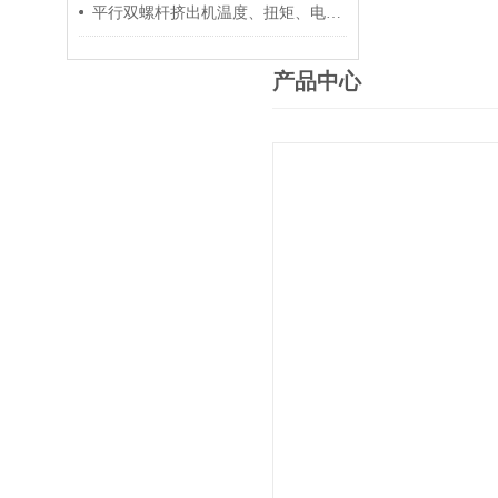
平行双螺杆挤出机温度、扭矩、电流控制要点
产品中心