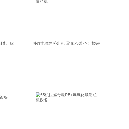
制造厂家
外屏电缆料挤出机 聚氯乙烯PVC造粒机