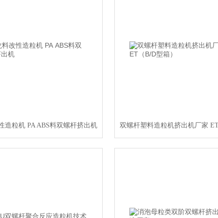
造粒机 PA ABS料双螺杆挤出机