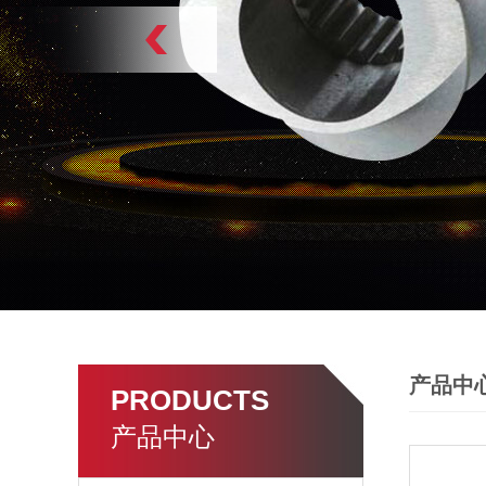
产品中
PRODUCTS
产品中心