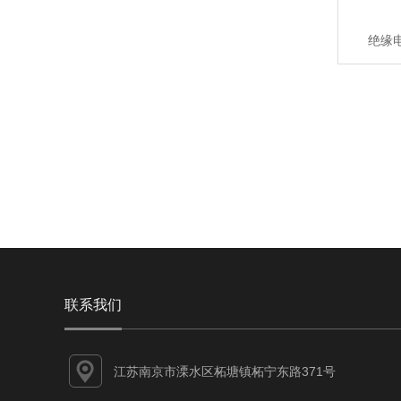
绝缘
联系我们
江苏南京市溧水区柘塘镇柘宁东路371号