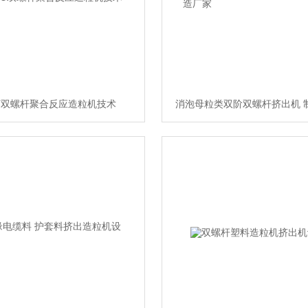
PU双螺杆聚合反应造粒机技术
消泡母粒类双阶双螺杆挤出机 