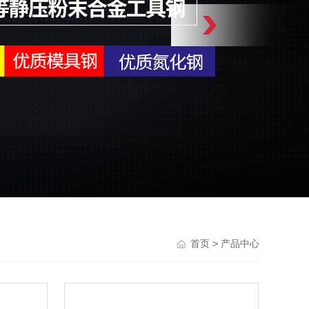
> 产品中心
首页